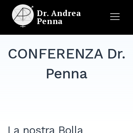
Skip
Dr. Andrea
to
Penna
content
ME
CONFERENZA Dr.
EXPAND
DROPDO
Penna
La nostra Bolla