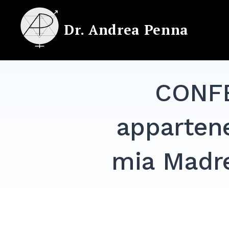
Skip
to
Dr. Andrea Penna
content
CONFE
apparten
mia Madre