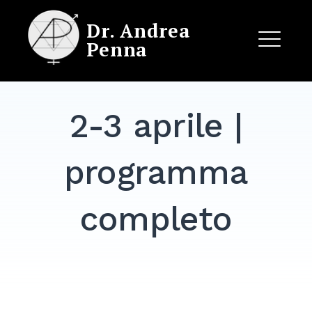
Skip
Dr. Andrea
to
Penna
content
ME
2-3 aprile |
EXPAND
DROPDO
programma
completo