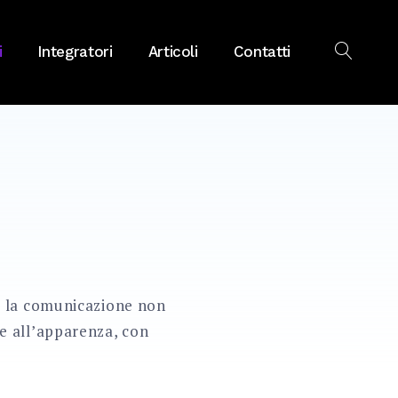
i
Integratori
Articoli
Contatti
OPEN
SEAR
a: la comunicazione non
re all’apparenza, con