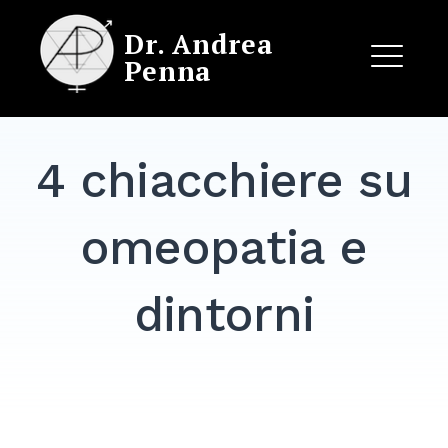
Skip
Dr. Andrea
to
Penna
content
ME
4 chiacchiere su
EXPAND
DROPDO
omeopatia e
dintorni