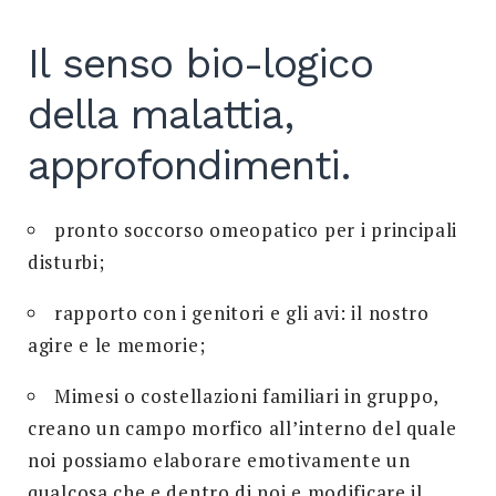
Search
for:
Il senso bio-logico
SEARCH
della malattia,
approfondimenti.
pronto soccorso omeopatico per i principali
disturbi;
rapporto con i genitori e gli avi: il nostro
agire e le memorie;
Mimesi o costellazioni familiari in gruppo,
creano un campo morfico all’interno del quale
noi possiamo elaborare emotivamente un
qualcosa che e dentro di noi e modificare il