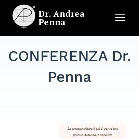
Skip
Dr. Andrea
to
Penna
content
ME
CONFERENZA Dr.
EXPAND
DROPDO
Penna