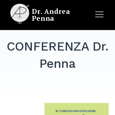
Skip
Dr. Andrea
to
Penna
content
ME
CONFERENZA Dr.
EXPAND
DROPDO
Penna