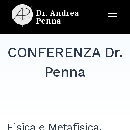
Skip
Dr. Andrea
to
Penna
content
ME
CONFERENZA Dr.
EXPAND
DROPDO
Penna
Fisica e Metafisica,