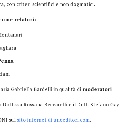
a, con criteri scientifici e non dogmatici.
come relatori:
Montanari
agliara
Penna
ciani
ria Gabriella Bardelli in qualità di
moderatori
la Dott.ssa Rossana Beccarelli e il Dott. Stefano Gay
ONI sul
sito internet di unoeditori.com
.