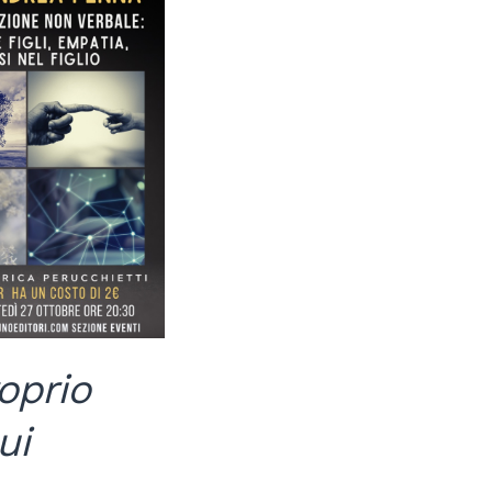
oprio
ui