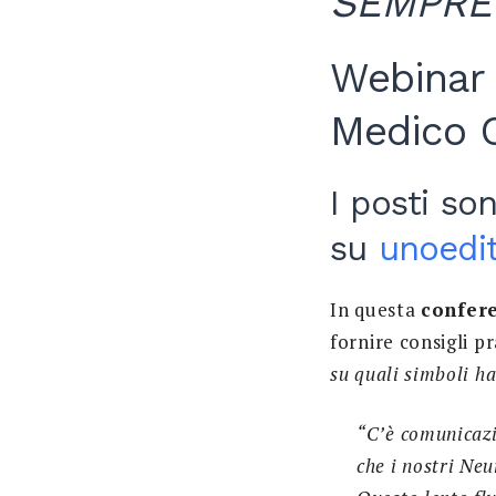
SEMPRE
Webinar 
Medico C
I posti son
su
unoedi
In questa
confer
fornire consigli p
su quali simboli ha
“C’è comunicazi
che i nostri Neu