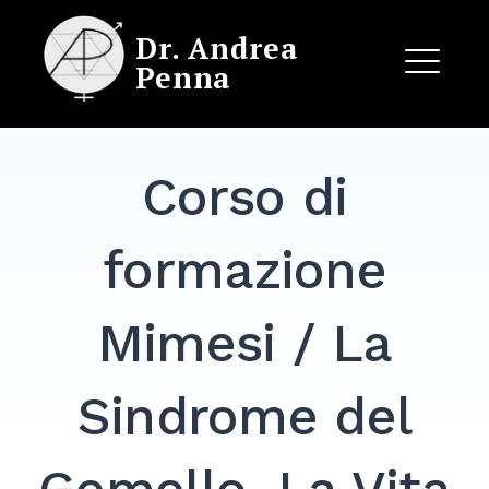
Skip
Dr. Andrea
to
Penna
content
ME
Corso di
EXPAND
DROPDO
formazione
Mimesi / La
Sindrome del