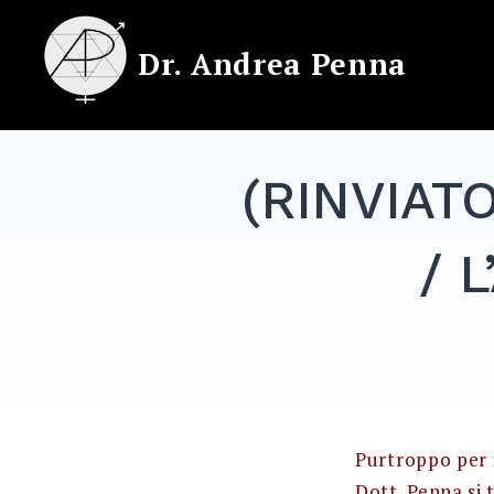
Skip
to
Dr. Andrea Penna
content
(RINVIATO
/ L
Purtroppo per i
Dott. Penna si 