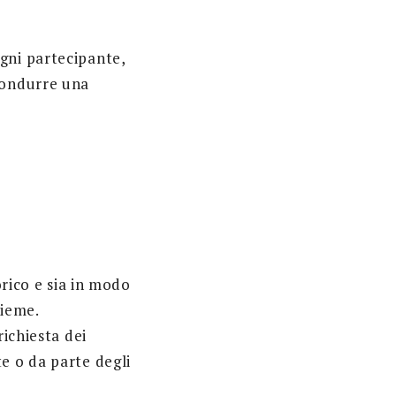
gni partecipante,
 condurre una
orico e sia in modo
sieme.
richiesta dei
e o da parte degli