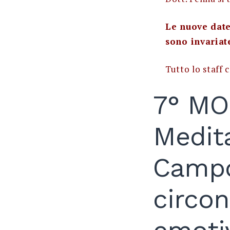
Le nuove date 
sono invariat
Tutto lo staff 
7° MOD
Medita
Campo
circo