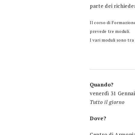
parte dei richiede
Il corso di Formazion
prevede tre moduli.
I vari moduli sono tr
Quando?
venerdì 31 Gennai
Tutto il giorno
Dove?
Centro di Armoni