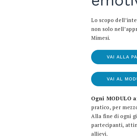
emoti
Lo scopo dell’int
non solo nell’app
Mimesi.
VAI ALLA P
VAI AL MOD
Ogni MODULO af
pratico, per mezzo
Alla fine di ogni 
partecipanti, atti
allievi.