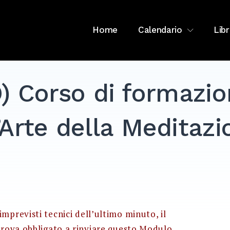
Home
Calendario
Libr
) Corso di formazi
’Arte della Meditaz
mprevisti tecnici dell’ultimo minuto, il
trova obbligato a rinviare questo Modulo.