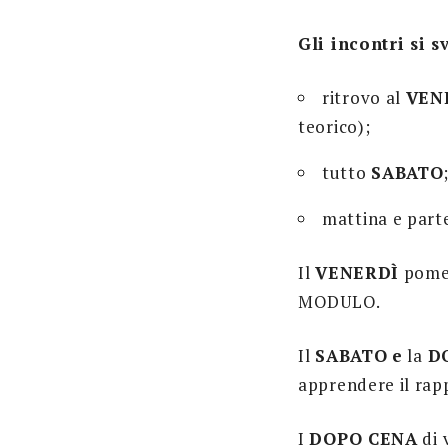
Gli incontri si 
ritrovo al
VENE
teorico);
tutto
SABATO
mattina e part
Il
VENERDÌ
pomer
MODULO.
Il
SABATO
e
la
D
apprendere il rap
I
DOPO CENA
di 