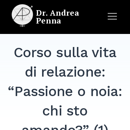
Skip
Dr. Andrea
to
Penna
content
ME
Corso sulla vita
EXPAND
DROPDO
di relazione:
“Passione o noia:
chi sto