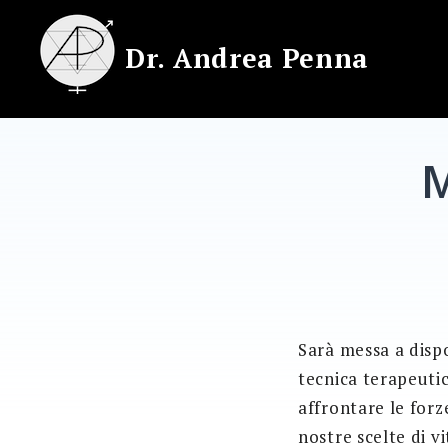
Skip
to
Dr. Andrea Penna
content
M
Sarà messa a disp
tecnica terapeutica
affrontare le forz
nostre scelte di vi