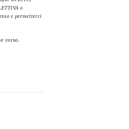
LLETTIVA o
senso e permetterci
ne corso.