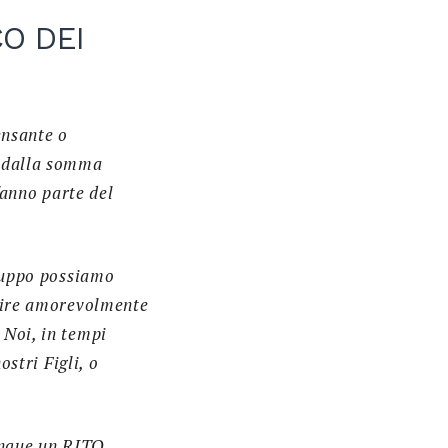
O DEI
ensante o
o dalla somma
fanno parte del
Gruppo possiamo
agire amorevolmente
 Noi, in tempi
ostri Figli, o
unque un RITO,