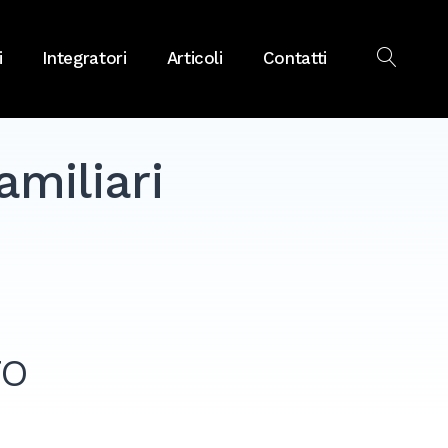
i
Integratori
Articoli
Contatti
OPEN
SEAR
miliari
TO