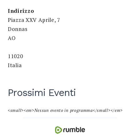
Search
Indirizzo
for:
Piazza XXV Aprile, 7
SEARCH
Donnas
AO
11020
Italia
Prossimi Eventi
<small><em>Nessun evento in programma</small></em>