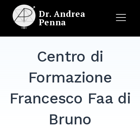
Skip
Dr. Andrea
to
Penna
content
ME
Centro di
EXPAND
DROPDO
Formazione
Francesco Faa di
Bruno