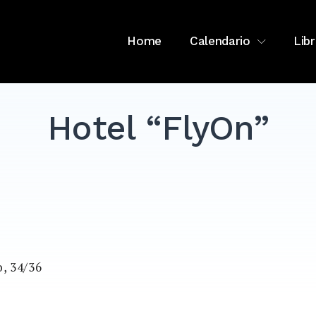
Home
Calendario
Libr
Hotel “FlyOn”
o, 34/36