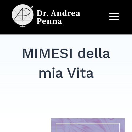
Skip
Dr. Andrea
to
Penna
content
ME
MIMESI della
EXPAND
DROPDO
mia Vita