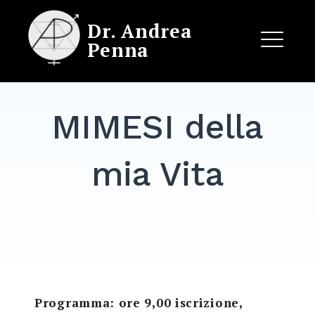
Skip
Dr. Andrea
to
Penna
content
ME
MIMESI della
EXPAND
DROPDO
mia Vita
Programma: ore 9,00 iscrizione,