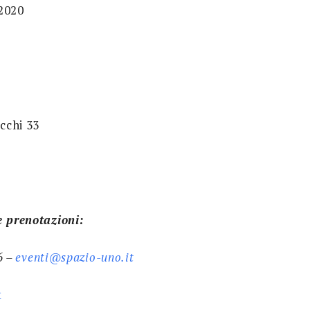
2020
cchi 33
e prenotazioni:
6 –
eventi@spazio-uno.it
t