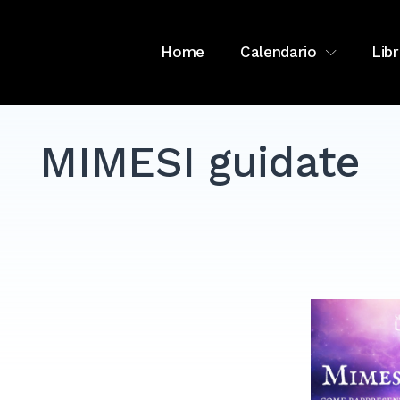
Home
Calendario
Libr
MIMESI guidate