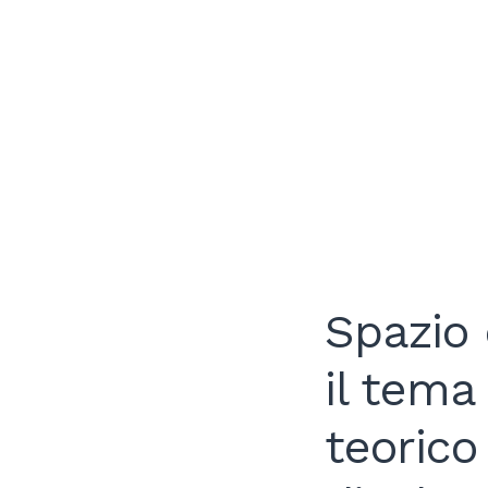
Spazio 
il tema
teorico