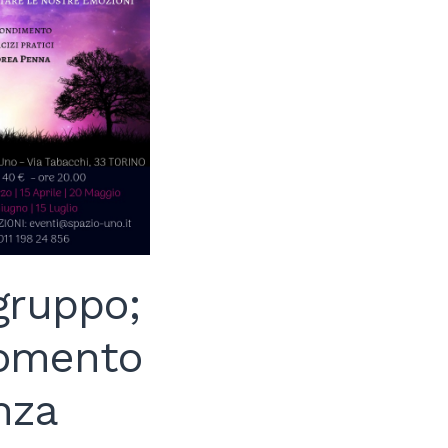
 gruppo;
rgomento
nza