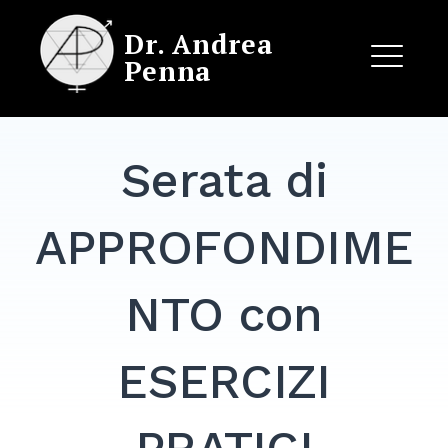
Skip
Dr. Andrea
to
Penna
content
ME
Serata di
EXPAND
DROPDO
APPROFONDIME
NTO con
ESERCIZI