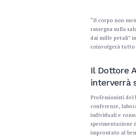
“Il corpo non ment
rassegna sulla sal
dai mille petali” 
coinvolgerà tutto 
Il Dottore 
interverrà 
Professionisti de
conferenze, labor
individuali e cons
sperimentazione d
improntato al bene