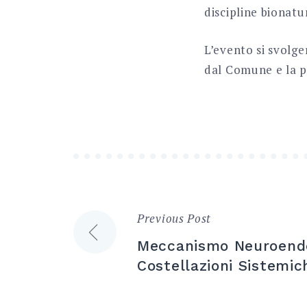
discipline bionatur
L’evento si svolge
dal Comune e la p
Previous Post
Navigazione
Meccanismo Neuroendo
articoli
Costellazioni Sistemic