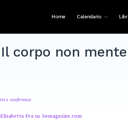
Home
Calendario
Libr
Il corpo non mente
rsi e conferenze
di Elisabetta Fea su 5wmagazine.com