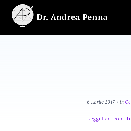
Skip
to
Dr. Andrea Penna
content
6 Aprile 2017
in
Co
Leggi l’articolo 