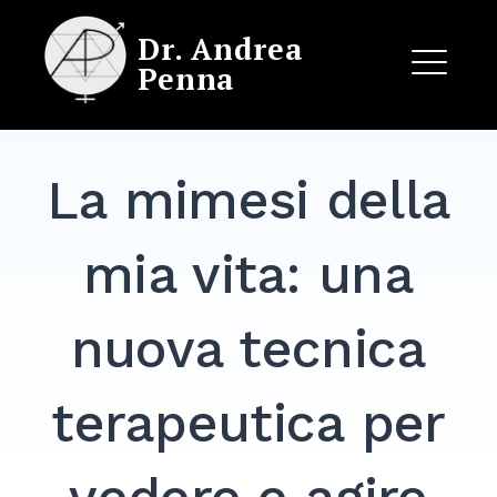
Skip
Dr. Andrea
to
Penna
content
ME
La mimesi della
EXPAND
DROPDO
mia vita: una
nuova tecnica
terapeutica per