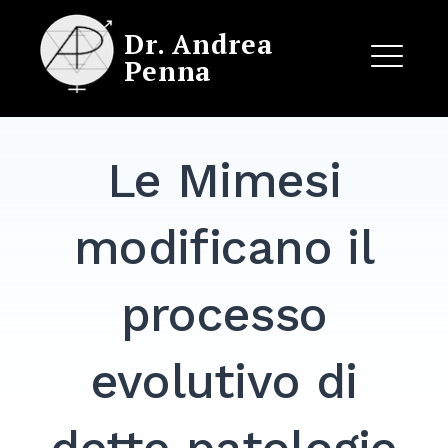
Skip
Dr. Andrea
to
Penna
content
ME
Le Mimesi
EXPAND
DROPDO
modificano il
processo
evolutivo di