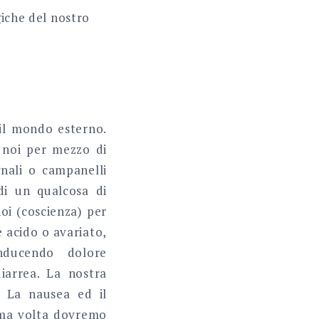
giche del nostro
d il mondo esterno.
 noi per mezzo di
egnali o campanelli
di un qualcosa di
oi (coscienza) per
 acido o avariato,
nducendo dolore
diarrea. La nostra
. La nausea ed il
sima volta dovremo