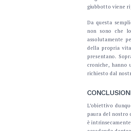
giubbotto viene r
Da questa sempli
non sono che lo
assolutamente pe
della propria vita
presentano. Sopr
croniche, hanno u
richiesto dal nost
CONCLUSION
L’obiettivo dunqu
paura del nostro 
è intrinsecamente
accadendo dentro i