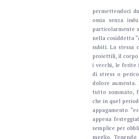
permettendoci dun
ossia senza indu
particolarmente s
nella cosiddetta 
subiti. La stessa
proiettili, il cor
i vecchi, le feri
di stress o perico
dolore aumenta. L
tutto sommato, fi
che in quel perio
appagamento “ero
appena festeggiato
semplice per obbl
meglio. Tenendo 