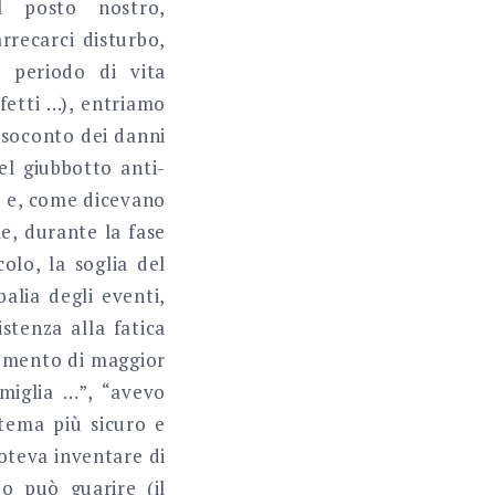
l posto nostro,
rrecarci disturbo,
l periodo di vita
fetti …), entriamo
esoconto dei danni
el giubbotto anti-
te e, come dicevano
e, durante la fase
colo, la soglia del
alia degli eventi,
stenza alla fatica
momento di maggior
miglia …”, “avevo
istema più sicuro e
oteva inventare di
o può guarire (il