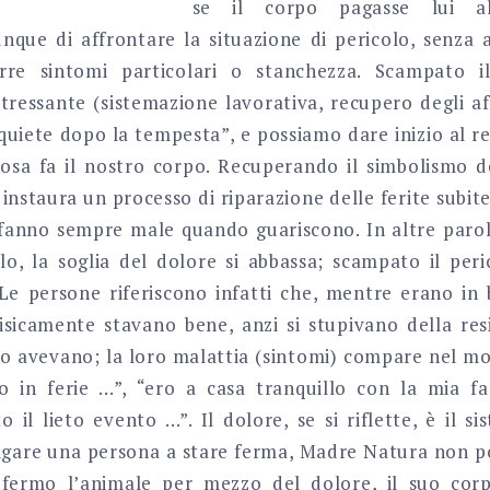
se il corpo pagasse lui a
que di affrontare la situazione di pericolo, senza a
rre sintomi particolari o stanchezza. Scampato i
tressante (sistemazione lavorativa, recupero degli af
“quiete dopo la tempesta”, e possiamo dare inizio al r
 cosa fa il nostro corpo. Recuperando il simbolismo d
po instaura un processo di riparazione delle ferite subi
te fanno sempre male quando guariscono. In altre parol
lo, la soglia del dolore si abbassa; scampato il peri
e persone riferiscono infatti che, mentre erano in b
sicamente stavano bene, anzi si stupivano della resi
do avevano; la loro malattia (sintomi) compare nel 
 in ferie …”, “ero a casa tranquillo con la mia fa
 il lieto evento …”. Il dolore, se si riflette, è il s
igare una persona a stare ferma, Madre Natura non p
fermo l’animale per mezzo del dolore, il suo corp