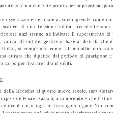
iparato ed è nuovamente pronto per la prossima spara
ce osservazione del mondo, si comprende come mol
 scarico di una tensione subita precedentement
ricolose anzi stanno ad indicare il superamento di 
, vanno affrontate, gestite in base ai disturbi che d
attutto, si comprende come tali malattie non son
na durata che dipende dal periodo di guarigione e 
ro corpo per riparare i danni subiti.
E
e della Medicina di questo nuovo secolo, sarà aiutar
corpo e delle sue reazioni, a comprendere che l’istint
 dentro di noi, in ogni nostro singolo organo. Non co
l nostro corpo può inizialmente disorientarci e spave