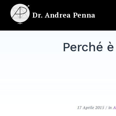
Skip
to
Dr. Andrea Penna
content
Perché è
17 Aprile 2015
in
A