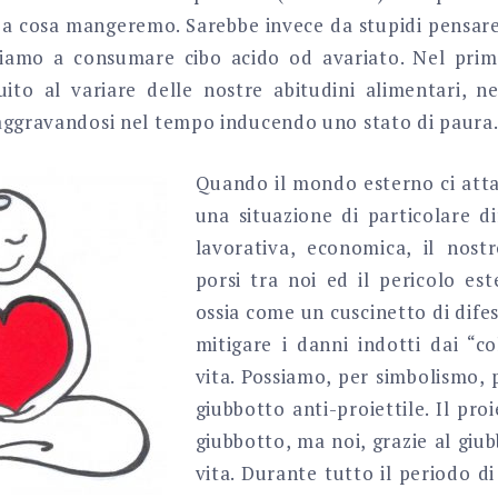
i a cosa mangeremo. Sarebbe invece da stupidi pensar
iamo a consumare cibo acido od avariato. Nel prim
uito al variare delle nostre abitudini alimentari, n
aggravandosi nel tempo inducendo uno stato di paura
Quando il mondo esterno ci atta
una situazione di particolare dif
lavorativa, economica, il nost
porsi tra noi ed il pericolo es
ossia come un cuscinetto di difes
mitigare i danni indotti dai “co
vita. Possiamo, per simbolismo,
giubbotto anti-proiettile. Il proi
giubbotto, ma noi, grazie al giu
vita. Durante tutto il periodo di