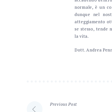
normale, è un com
dunque nel nost
atteggiamento otti
se stesso, tende 
la vita.
Dott. Andrea Pen
Previous Post
Navigazione