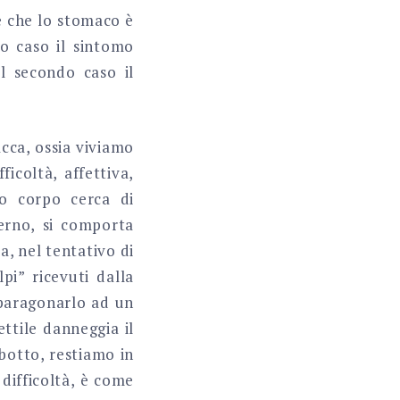
e che lo stomaco è
o caso il sintomo
el secondo caso il
.
cca, ossia viviamo
ficoltà, affettiva,
ro corpo cerca di
terno, si comporta
a, nel tentativo di
lpi” ricevuti dalla
 paragonarlo ad un
ettile danneggia il
bbotto, restiamo in
 difficoltà, è come