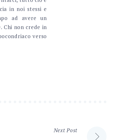
ia in noi stessi e
empo ad avere un
e. Chi non crede in
ipocondriaco verso
Next Post