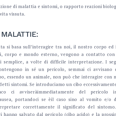
nizione di malattia e sintomi, o rapporto reazioni biolo
vita vissuta.
 MALATTIE:
ta si basa sull’interagire tra noi, il nostro corpo e
mi, corpo e mondo esterno, vengono a contatto con
i semplice, a volte di difficile interpretazione. I s
ontengono in sé un pericolo, semmai ci avvisano 
po, essendo un animale, non può che interagire con n
 detti sintomi. Se introduciamo un cibo eccessivamente
aco ci avviseràimmediatamente del pericolo i
nausea, portandoci se èil caso sino al vomito e/o 
terpretare correttamente il significato del sintomo
ci hanno salvato dal pericolo (cibo acido) e la pros