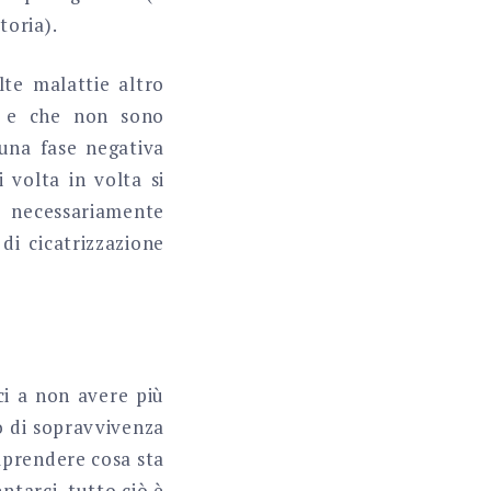
toria).
te malattie altro
e e che non sono
una fase negativa
i volta in volta si
o necessariamente
di cicatrizzazione
ci a non avere più
o di sopravvivenza
mprendere cosa sta
ntarci, tutto ciò è