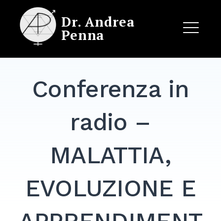
Skip
Dr. Andrea
to
Penna
content
ME
Conferenza in
EXPAND
DROPDO
radio –
MALATTIA,
EVOLUZIONE E