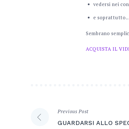
vedersi nei co
e soprattutto… 
Sembrano semplici
ACQUISTA IL VI
Previous Post
Navigazione
GUARDARSI ALLO SPE