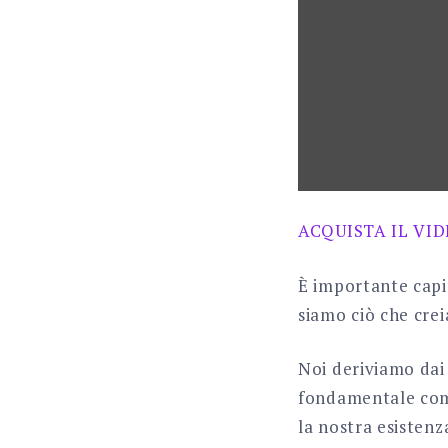
E
FIGLI"
FROM
YOUTUBE
ACQUISTA IL VI
È importante capi
siamo ciò che cre
Noi deriviamo dai
fondamentale com
la nostra esistenza