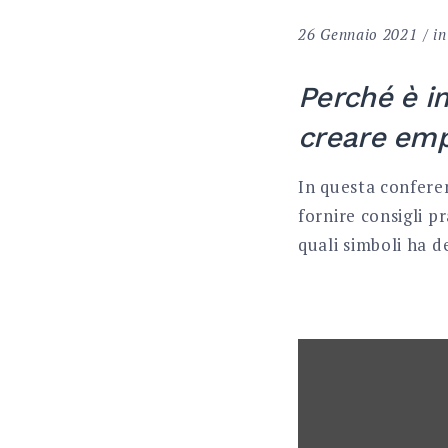
26 Gennaio 2021
i
Perché è i
creare emp
In questa conferen
fornire consigli pr
quali simboli ha d
DISPLAY
"LA
COMUNICAZIONE
NON
VERBALE
TRA
GENITORI