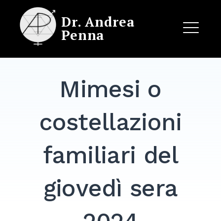
Skip
Dr. Andrea
to
Penna
content
ME
Mimesi o
EXPAND
DROPDO
costellazioni
familiari del
giovedì sera