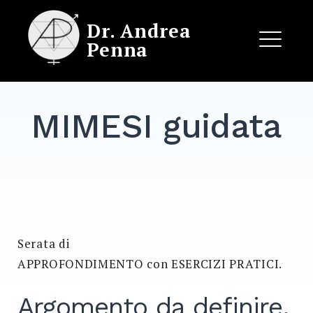
Skip
Dr. Andrea
to
Penna
content
ME
MIMESI guidata
EXPAND
DROPDO
Serata di
APPROFONDIMENTO con ESERCIZI PRATICI.
Argomento da definire.