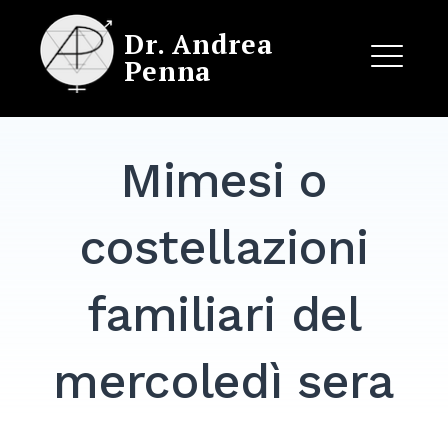
Skip
Dr. Andrea
to
Penna
content
ME
Mimesi o
EXPAND
DROPDO
costellazioni
familiari del
mercoledì sera