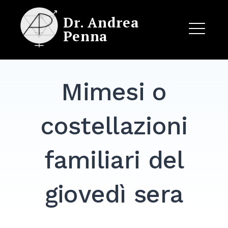
Skip
Dr. Andrea
to
Penna
content
ME
Mimesi o
EXPAND
DROPDO
costellazioni
familiari del
giovedì sera