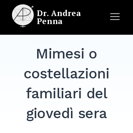
Skip
Dr. Andrea
to
Penna
content
ME
Mimesi o
EXPAND
DROPDO
costellazioni
familiari del
giovedì sera