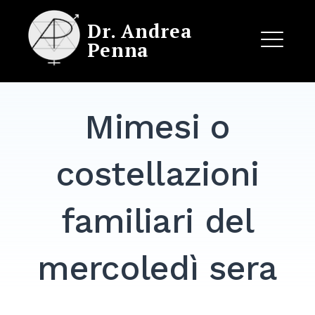
Skip
Dr. Andrea
to
Penna
content
ME
Mimesi o
EXPAND
DROPDO
costellazioni
familiari del
mercoledì sera