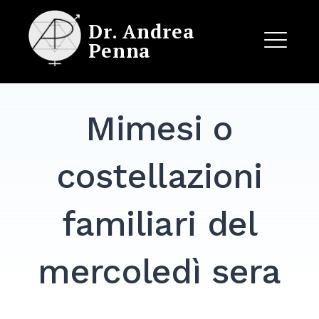
Skip
Dr. Andrea
to
Penna
content
ME
Mimesi o
EXPAND
DROPDO
costellazioni
familiari del
mercoledì sera