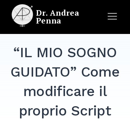
Skip
Dr. Andrea
to
Penna
content
ME
“IL MIO SOGNO
EXPAND
DROPDO
GUIDATO” Come
modificare il
proprio Script