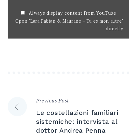
Always display content from YouTube
Open "Lara Fabian & Maurane – Tu es mon autre"
directly
Previous Post
Navigazione
Le costellazioni familiari
articoli
sistemiche: intervista al
dottor Andrea Penna