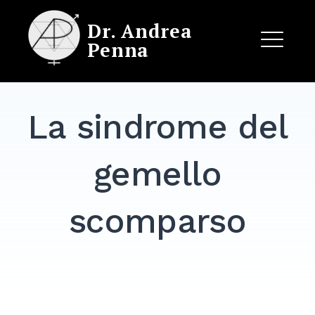
Skip
Dr. Andrea
to
Penna
content
ME
La sindrome del
EXPAND
DROPDO
gemello
scomparso