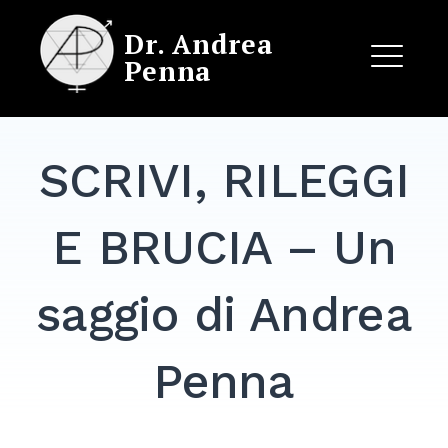
Skip
Dr. Andrea
to
Penna
content
ME
SCRIVI, RILEGGI
EXPAND
DROPDO
E BRUCIA – Un
saggio di Andrea
Penna